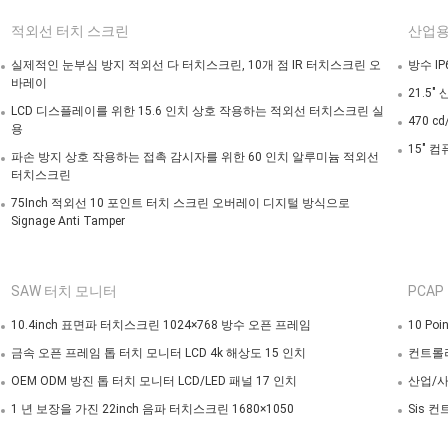
적외선 터치 스크린
산업용
실제적인 눈부심 방지 적외선 다 터치스크린, 10개 점 IR 터치스크린 오
방수 IP
바레이
21.5
LCD 디스플레이를 위한 15.6 인치 상호 작용하는 적외선 터치스크린 실
470 c
용
15" 컴
파손 방지 상호 작용하는 접촉 감시자를 위한 60 인치 알루미늄 적외선
터치스크린
75Inch 적외선 10 포인트 터치 스크린 오버레이 디지털 방식으로
Signage Anti Tamper
SAW 터치 모니터
PCAP
10.4inch 표면파 터치스크린 1024×768 방수 오픈 프레임
10 Poin
금속 오픈 프레임 톱 터치 모니터 LCD 4k 해상도 15 인치
컨트롤러
OEM ODM 방진 톱 터치 모니터 LCD/LED 패널 17 인치
산업/사
1 년 보장을 가진 22inch 음파 터치스크린 1680×1050
Sis 