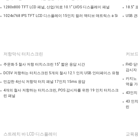
1280x800 TFT LCD 패널, 산업/의료 10.1" LVDS 디스플레이 패널
18.5
1024x768 IPS TFT LCD 디스플레이 15인치 컬러 액티브 매트릭스 a Si
USB 
저항막식 터치스크린
커브드
주문화 5 철사 저항 터치스크린 15" 짧은 응답 시간
FHD 
감시자
DC5V 저항하는 터치스크린 5개의 철사 12.1 인치 USB 인터페이스 유형
카지노 
민감한 4선식 저항막 터치 패널 17인치 15ms 응답
역을 가
4개의 철사 저항하는 터치스크린, POS 감시자를 위한 19 인치 터치스크
43인치
린 패널
43 인
린
스트레치 바 LCD 디스플레이
교육용