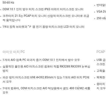
50-60 Hz
반데알프
ODM 10.1 인치 방수 터치 스크린 IP65 야외이 터치스크린 모니터
VGA D
크주터치 21.5는 PCAP 터치 모니터 산업적 터치스크린 모니터로 조금
250 
씩 움직입니다
19대 장착 브라켓과 "Ｐ 캡 전기 용량 터치스크린 LCD 터치 모니터
아이오 터치 PC
PCA
1개의 AIO 접촉 PC 파괴자 증거 ODM 10.1 인치에서 방수 모두
USB 
스크린
실용적인 올인원 AIO 터치스크린 컴퓨터 적합 RK3288 RK3399 눈부심
방지
교육을 위
파손 방지 터치스크린 698.4×392.85mm가 있는 1개의 AIO 터치 PC에
똑똑한 
서 모두
원터치 
1대의 컴퓨터, ODM 터치스크린 AIO 탁상용에서 광도 400 Cd/M2 세륨
지 모두
모두