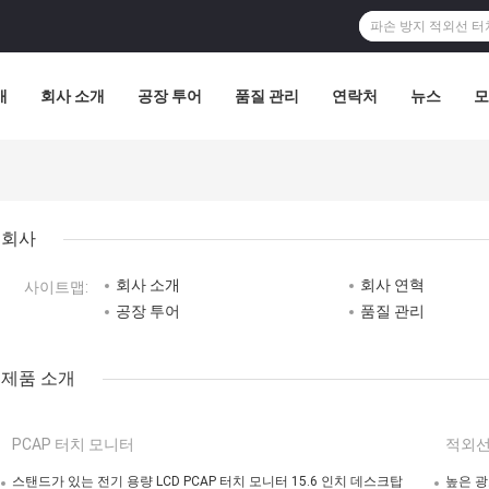
개
회사 소개
공장 투어
품질 관리
연락처
뉴스
모
회사
회사 소개
회사 연혁
사이트맵:
공장 투어
품질 관리
제품 소개
PCAP 터치 모니터
적외선
스탠드가 있는 전기 용량 LCD PCAP 터치 모니터 15.6 인치 데스크탑
높은 광도