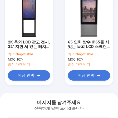
2K 옥외 LCD 광고 전시,
65 인치 방수 IP65를 서
32" 지면 서 있는 터치스
있는 옥외 LCD 스크린
크린 간이 건축물 2000
광고 간이 건축물 지면
가격:
Negotiable
가격:
Negotiable
nits
MOQ:
10개
MOQ:
10개
최신 가격 받기
최신 가격 받기
지금 연락
지금 연락
홈
상품
메시지를 남겨주세요
신속하게 답변 드리겠습니다
회사 소개