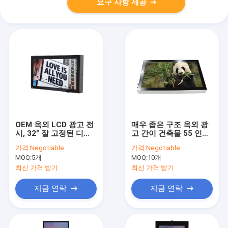
요구 사항 제공
OEM 옥외 LCD 광고 전
매우 좁은 구조 옥외 광
시, 32" 잘 고정된 디지
고 간이 건축물 55 인치
털 표시 장치 스크린
는 빨리 열을 발산합니
가격:
Negotiable
가격:
Negotiable
다
MOQ:
5개
MOQ:
10개
최신 가격 받기
최신 가격 받기
지금 연락
지금 연락