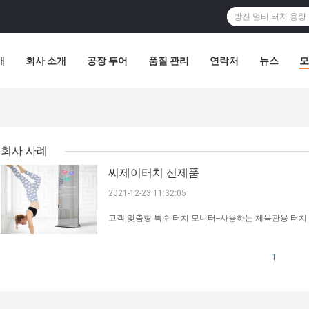
개
회사 소개
공장 투어
품질 관리
연락처
뉴스
모
회사 사례
씨제이터치 신제품
2021-12-23 11:32:05
고객 맞춤형 특수 터치 모니터--사용하는 체육관용 터치
1