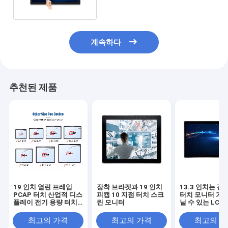
계속하다
추천된 제품
19 인치 열린 프레임
장착 브라켓과 19 인치
13.3 인치는 전
PCAP 터치 산업적 디스
피캡 10 지점 터치 스크
터치 모니터 가지
플레이 전기 용량 터치
린 모니터
닐 수 있는 LCD
스크린 모니터
다중 터치를 계
다
최고의 가격
최고의 가격
최고의 