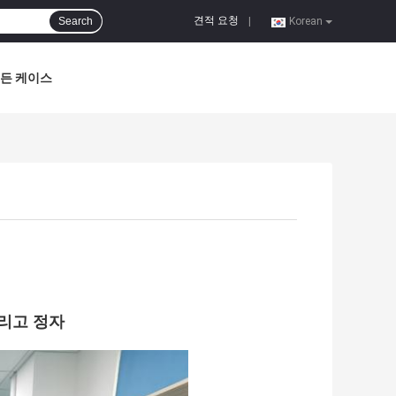
견적 요청
Search
|
Korean
든 케이스
리고
정자