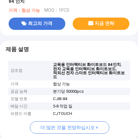
84 인치
가격：협상 가능
MOQ：1PCS
최고의 가격
지금 연락
제품 설명
,
교육용 인터랙티브 화이트보드 84인치
,
전자 교육용 인터랙티브 화이트보드
강조점
적외선 전자 스마트 인터랙티브 화이트보
드
가격
협상 가능
공급 능력
분기당 50000pcs
모델 번호
CJIB-84
배달 시간
5-8 작업 일
브랜드 이름
CJTOUCH
더 많은 것을 전망하십시오