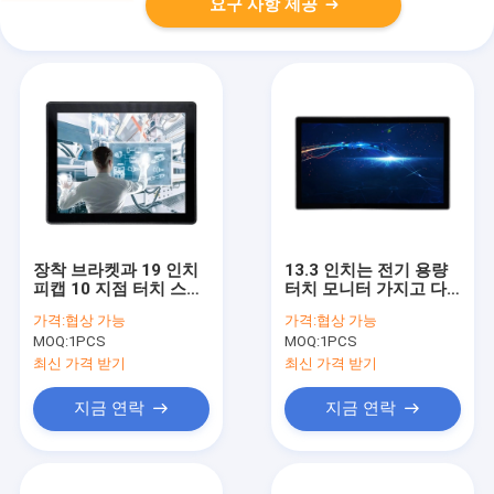
요구 사항 제공
장착 브라켓과 19 인치
13.3 인치는 전기 용량
피캡 10 지점 터치 스크
터치 모니터 가지고 다
린 모니터
닐 수 있는 LCD 스크린
가격:
협상 가능
가격:
협상 가능
다중 터치를 계획했습니
MOQ:
1PCS
MOQ:
1PCS
다
최신 가격 받기
최신 가격 받기
지금 연락
지금 연락