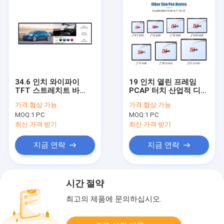
34.6 인치 와이파이
19 인치 열린 프레임
TFT 스트레치트 바
PCAP 터치 산업적 디스
LCD 디스플레이 대륙붕
플레이 전기 용량 터치
가격:
협상 가능
가격:
협상 가능
바깥변두리 스트레치트
스크린 모니터
MOQ:
1 PC
MOQ:
1 PC
바 LCD 스크린
최신 가격 받기
최신 가격 받기
지금 연락
지금 연락
시간 절약
최고의 제품에 문의하십시오.