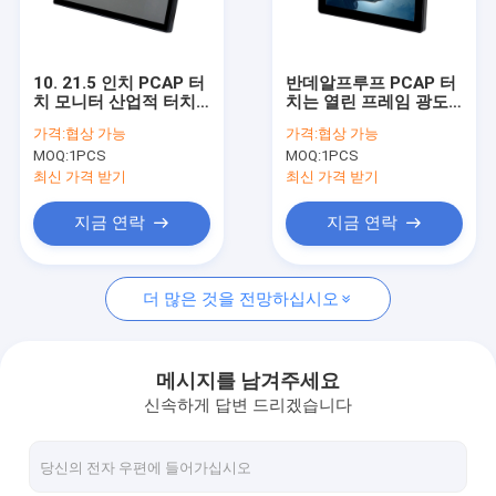
공장 투어
품질 관리
10. 21.5 인치 PCAP 터
반데알프루프 PCAP 터
치 모니터 산업적 터치
치는 열린 프레임 광도
연락처
스크린 모니터
로 8 인치를 모니터합니
가격:
협상 가능
가격:
협상 가능
다
MOQ:
1PCS
MOQ:
1PCS
뉴스
최신 가격 받기
최신 가격 받기
모든 케이스
지금 연락
지금 연락
더 많은 것을 전망하십시오
PCAP 터치 모니터
적외선 터치 모니터
메시지를 남겨주세요
신속하게 답변 드리겠습니다
아이오 터치 PC
PCAP 터치 스크린