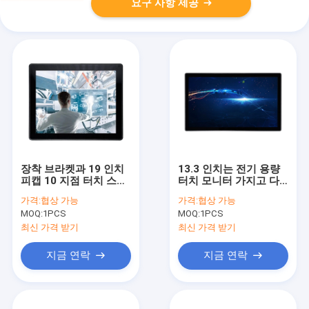
요구 사항 제공
장착 브라켓과 19 인치
13.3 인치는 전기 용량
피캡 10 지점 터치 스크
터치 모니터 가지고 다
린 모니터
닐 수 있는 LCD 스크린
가격:
협상 가능
가격:
협상 가능
다중 터치를 계획했습니
MOQ:
1PCS
MOQ:
1PCS
다
최신 가격 받기
최신 가격 받기
지금 연락
지금 연락