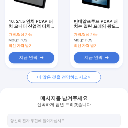
공장 투어
품질 관리
10. 21.5 인치 PCAP 터
반데알프루프 PCAP 터
치 모니터 산업적 터치
치는 열린 프레임 광도
연락처
스크린 모니터
로 8 인치를 모니터합니
가격:
협상 가능
가격:
협상 가능
다
MOQ:
1PCS
MOQ:
1PCS
뉴스
최신 가격 받기
최신 가격 받기
모든 케이스
지금 연락
지금 연락
더 많은 것을 전망하십시오
PCAP 터치 모니터
적외선 터치 모니터
메시지를 남겨주세요
신속하게 답변 드리겠습니다
아이오 터치 PC
PCAP 터치 스크린