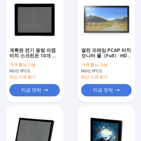
계획된 전기 용량 피캡
열린 프레임 PCAP 터치
터치 스크린은 10개 핵
모니터 풀（Full） HD
심 다중 터치 스크린을
스크린 순수한 비행기
가격:
협상 가능
가격:
협상 가능
모니터링합니다
터치 패널
MOQ:
1PCS
MOQ:
1PCS
최신 가격 받기
최신 가격 받기
지금 연락
지금 연락
홈
제품 소개
회사 소개