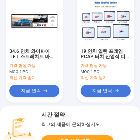
34.6 인치 와이파이
19 인치 열린 프레임
TFT 스트레치트 바
PCAP 터치 산업적 디스
LCD 디스플레이 대륙붕
플레이 전기 용량 터치
가격:
협상 가능
가격:
협상 가능
바깥변두리 스트레치트
스크린 모니터
MOQ:
1 PC
MOQ:
1 PC
바 LCD 스크린
최신 가격 받기
최신 가격 받기
지금 연락
지금 연락
시간 절약
최고의 제품에 문의하십시오.