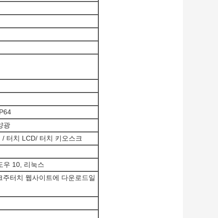
P64
양광
/ 터치 LCD/ 터치 키오스크
우 10, 리눅스
 크주터치
웹사이트
에 다운로드일