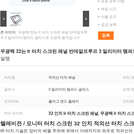
포장 세부 사항:
배달 시간:
지불 조건:
공급 능력:
큰 이미지 :
무광택 32는 Ir 터치 스크린 패널 반데알프루
접촉
프 3 밀리미터 템퍼드 글라스로 조금씩 움직입니다
무광택 32는 Ir 터치 스크린 패널 반데알프루프 3 밀리미터 
설명
터치형:
적외선 터치 패널
터치 
글라스:
3 밀리미터 템퍼드 글라스
입력 전
드라이버:
플러그 앤드 플레이
인터페
32 인치 Ir 터치 스크린 패널
무광택 Ir 터치 스
하이 라이트:
,
텔레비전 / 모니터 터치 스크린 32 인치 적외선 터치 스크
IR 터치 기술은 장비의 베젤 주위에 위에서 아래까지와 좌우로 적외선의