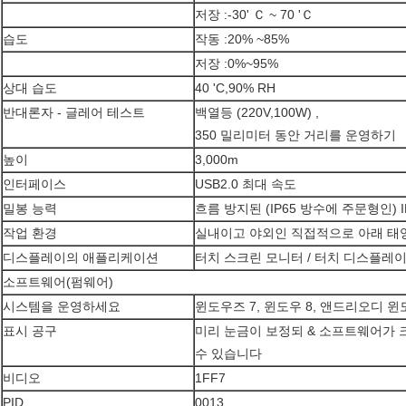
저장 :-30' Ｃ ~ 70 'Ｃ
습도
작동 :20% ~85%
저장 :0%~95%
상대 습도
40 'C,90% RH
반대론자 - 글레어 테스트
백열등 (220V,100W) ,
350 밀리미터 동안 거리를 운영하기
높이
3,000m
인터페이스
USB2.0 최대 속도
밀봉 능력
흐름 방지된 (IP65 방수에 주문형인) I
작업 환경
실내이고 야외인 직접적으로 아래 태
디스플레이의 애플리케이션
터치 스크린 모니터 / 터치 디스플레이 
소프트웨어(펌웨어)
시스템을 운영하세요
윈도우즈 7, 윈도우 8, 앤드리오디 윈도
표시 공구
미리 눈금이 보정되 & 소프트웨어가
수 있습니다
비디오
1FF7
PID
0013