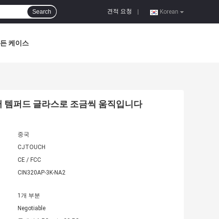
견적 요청
Search
|
Korean
든 케이스
미터 템퍼드 글라스로 조금씩 움직입니다
중국
CJTOUCH
CE / FCC
CIN320AP-3K-NA2
1개 부분
Negotiable