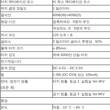
터치 액티베이션 포스
비 최소 액티베이션 포스
위치 결정 정밀도
1 밀리미터
결의안
4096(W)×4096(D)
응답 시간
접촉하세요 : 6명의 부인
작성되는 것 : 6명의 부인
커서 속도
120 도트 / 초
글라스
3 밀리미터 글라스 투명성 : 92%
물체 터치 크기
≥ Ø5mm
터치 강도
위에 6000만 단일 터치
전기적입니다
동작 전압
DC 4.5V ~ DC 5.5V
힘
1.0W (DC 5V에 있는 100mA)
반대 -정전기 방출
터치 방출, 등급 2 :실험실 Vol 4KV
(표준 :B)
공기 방출, 등급 3 :실험실 Vol 8KV
환경
온도
작동 :-10 'Ｃ ~ 60 'Ｃ