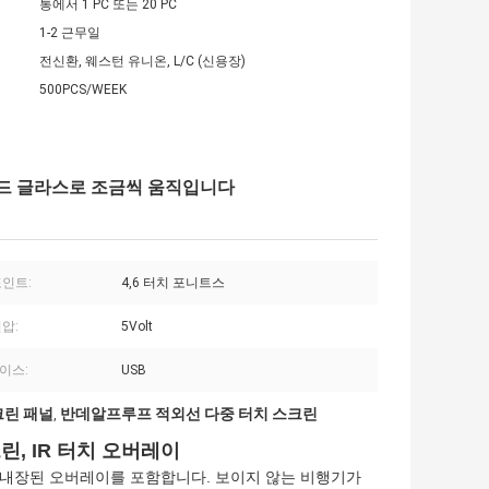
통에서 1 PC 또는 20 PC
1-2 근무일
전신환, 웨스턴 유니온, L/C (신용장)
500PCS/WEEK
템퍼드 글라스로 조금씩 움직입니다
포인트:
4,6 터치 포니트스
압:
5Volt
이스:
USB
크린 패널
반데알프루프 적외선 다중 터치 스크린
,
린, IR 터치 오버레이
 내장된 오버레이를 포함합니다. 보이지 않는 비행기가