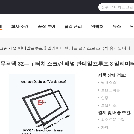
개
회사 소개
공장 투어
품질 관리
연락처
뉴스
모
치 스크린 패널 반데알프루프 3 밀리미터 템퍼드 글라스로 조금씩 움직입니다
무광택 32는 Ir 터치 스크린 패널 반데알프루프 3 밀리
제품 상세 정보:
원래 장소:
브랜드 이름:
인증:
모델 번호:
결제 및 배송 조건:
최소 주문 수량:
가격: