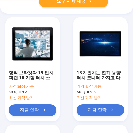
요구 사항 제공
장착 브라켓과 19 인치
13.3 인치는 전기 용량
피캡 10 지점 터치 스크
터치 모니터 가지고 다
린 모니터
닐 수 있는 LCD 스크린
가격:
협상 가능
가격:
협상 가능
다중 터치를 계획했습니
MOQ:
1PCS
MOQ:
1PCS
다
최신 가격 받기
최신 가격 받기
지금 연락
지금 연락