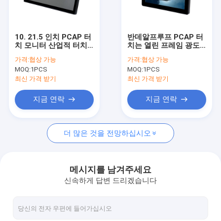
공장 투어
품질 관리
10. 21.5 인치 PCAP 터
반데알프루프 PCAP 터
치 모니터 산업적 터치
치는 열린 프레임 광도
연락처
스크린 모니터
로 8 인치를 모니터합니
가격:
협상 가능
가격:
협상 가능
다
MOQ:
1PCS
MOQ:
1PCS
뉴스
최신 가격 받기
최신 가격 받기
모든 케이스
지금 연락
지금 연락
더 많은 것을 전망하십시오
PCAP 터치 모니터
적외선 터치 모니터
메시지를 남겨주세요
신속하게 답변 드리겠습니다
아이오 터치 PC
PCAP 터치 스크린