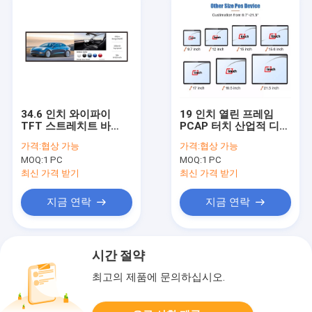
34.6 인치 와이파이
19 인치 열린 프레임
TFT 스트레치트 바
PCAP 터치 산업적 디스
LCD 디스플레이 대륙붕
플레이 전기 용량 터치
가격:
협상 가능
가격:
협상 가능
바깥변두리 스트레치트
스크린 모니터
MOQ:
1 PC
MOQ:
1 PC
바 LCD 스크린
최신 가격 받기
최신 가격 받기
지금 연락
지금 연락
시간 절약
최고의 제품에 문의하십시오.