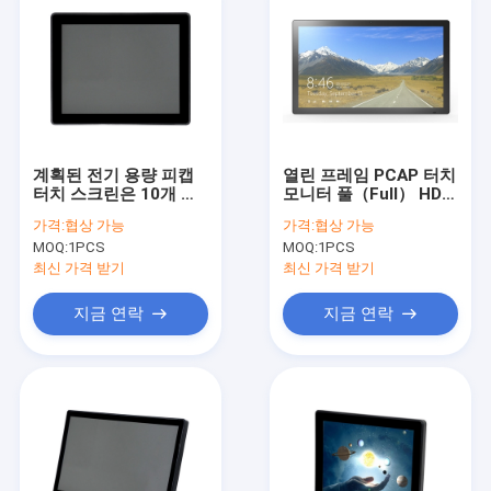
계획된 전기 용량 피캡
열린 프레임 PCAP 터치
터치 스크린은 10개 핵
모니터 풀（Full） HD
심 다중 터치 스크린을
스크린 순수한 비행기
가격:
협상 가능
가격:
협상 가능
모니터링합니다
터치 패널
MOQ:
1PCS
MOQ:
1PCS
최신 가격 받기
최신 가격 받기
지금 연락
지금 연락
홈
제품 소개
회사 소개