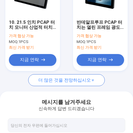
공장 투어
품질 관리
10. 21.5 인치 PCAP 터
반데알프루프 PCAP 터
치 모니터 산업적 터치
치는 열린 프레임 광도
연락처
스크린 모니터
로 8 인치를 모니터합니
가격:
협상 가능
가격:
협상 가능
다
MOQ:
1PCS
MOQ:
1PCS
뉴스
최신 가격 받기
최신 가격 받기
모든 케이스
지금 연락
지금 연락
더 많은 것을 전망하십시오
PCAP 터치 모니터
적외선 터치 모니터
메시지를 남겨주세요
신속하게 답변 드리겠습니다
아이오 터치 PC
PCAP 터치 스크린