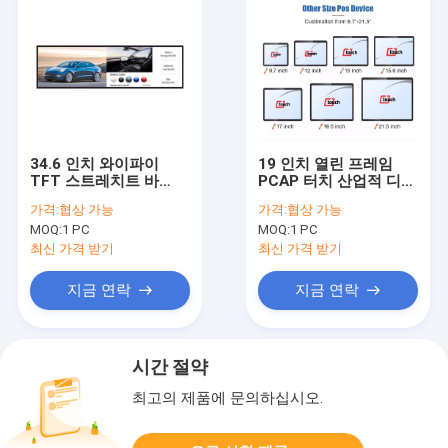
34.6 인치 와이파이
19 인치 열린 프레임
TFT 스트레치트 바
PCAP 터치 산업적 디스
LCD 디스플레이 대륙붕
플레이 전기 용량 터치
가격:
협상 가능
가격:
협상 가능
바깥변두리 스트레치트
스크린 모니터
MOQ:
1 PC
MOQ:
1 PC
바 LCD 스크린
최신 가격 받기
최신 가격 받기
지금 연락
지금 연락
시간 절약
최고의 제품에 문의하십시오.