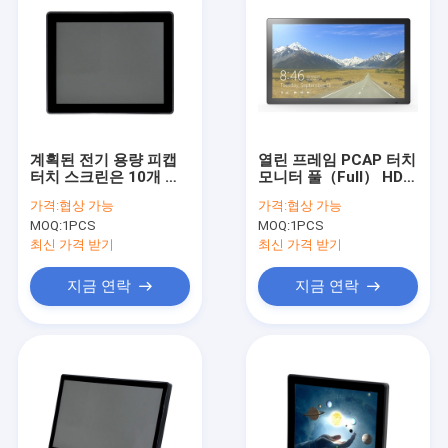
계획된 전기 용량 피캡
열린 프레임 PCAP 터치
터치 스크린은 10개 핵
모니터 풀（Full） HD
심 다중 터치 스크린을
스크린 순수한 비행기
가격:
협상 가능
가격:
협상 가능
모니터링합니다
터치 패널
MOQ:
1PCS
MOQ:
1PCS
최신 가격 받기
최신 가격 받기
지금 연락
지금 연락
홈
제품 소개
회사 소개