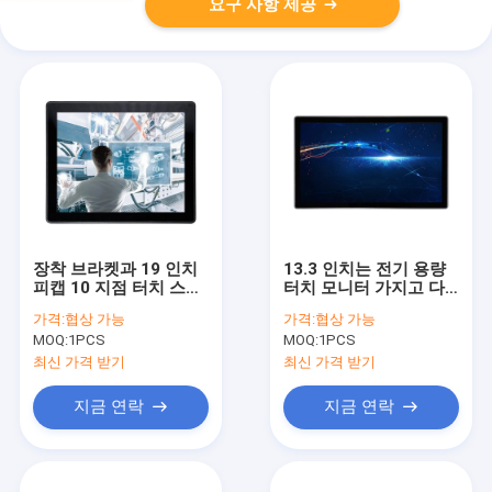
요구 사항 제공
장착 브라켓과 19 인치
13.3 인치는 전기 용량
피캡 10 지점 터치 스크
터치 모니터 가지고 다
린 모니터
닐 수 있는 LCD 스크린
가격:
협상 가능
가격:
협상 가능
다중 터치를 계획했습니
MOQ:
1PCS
MOQ:
1PCS
다
최신 가격 받기
최신 가격 받기
지금 연락
지금 연락