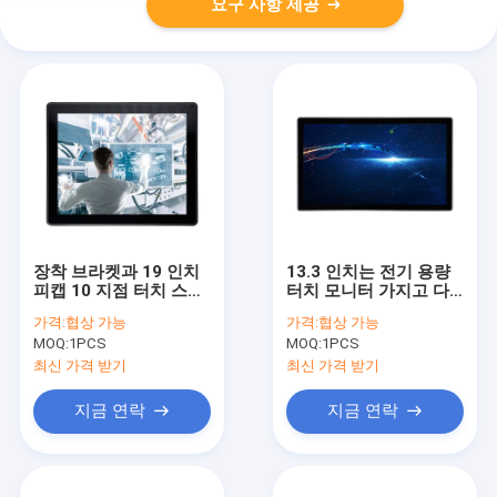
요구 사항 제공
장착 브라켓과 19 인치
13.3 인치는 전기 용량
피캡 10 지점 터치 스크
터치 모니터 가지고 다
린 모니터
닐 수 있는 LCD 스크린
가격:
협상 가능
가격:
협상 가능
다중 터치를 계획했습니
MOQ:
1PCS
MOQ:
1PCS
다
최신 가격 받기
최신 가격 받기
지금 연락
지금 연락