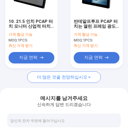
공장 투어
품질 관리
10. 21.5 인치 PCAP 터
반데알프루프 PCAP 터
치 모니터 산업적 터치
치는 열린 프레임 광도
연락처
스크린 모니터
로 8 인치를 모니터합니
가격:
협상 가능
가격:
협상 가능
다
MOQ:
1PCS
MOQ:
1PCS
뉴스
최신 가격 받기
최신 가격 받기
모든 케이스
지금 연락
지금 연락
더 많은 것을 전망하십시오
PCAP 터치 모니터
적외선 터치 모니터
메시지를 남겨주세요
신속하게 답변 드리겠습니다
아이오 터치 PC
PCAP 터치 스크린