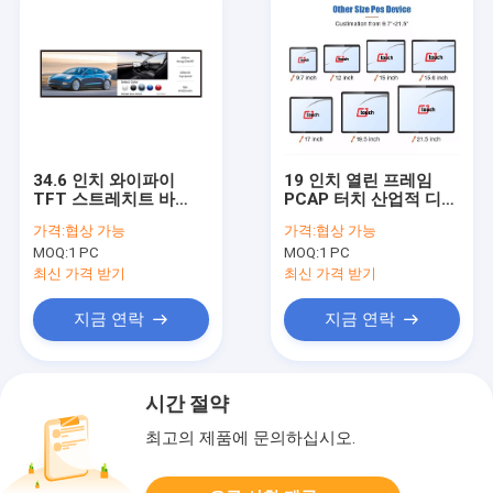
34.6 인치 와이파이
19 인치 열린 프레임
TFT 스트레치트 바
PCAP 터치 산업적 디스
LCD 디스플레이 대륙붕
플레이 전기 용량 터치
가격:
협상 가능
가격:
협상 가능
바깥변두리 스트레치트
스크린 모니터
MOQ:
1 PC
MOQ:
1 PC
바 LCD 스크린
최신 가격 받기
최신 가격 받기
지금 연락
지금 연락
시간 절약
최고의 제품에 문의하십시오.