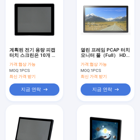
계획된 전기 용량 피캡
열린 프레임 PCAP 터치
터치 스크린은 10개 핵
모니터 풀（Full） HD
심 다중 터치 스크린을
스크린 순수한 비행기
가격:
협상 가능
가격:
협상 가능
모니터링합니다
터치 패널
MOQ:
1PCS
MOQ:
1PCS
최신 가격 받기
최신 가격 받기
지금 연락
지금 연락
홈
제품 소개
회사 소개