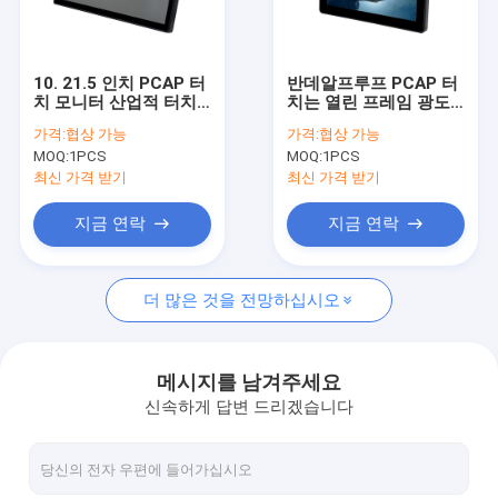
공장 투어
품질 관리
10. 21.5 인치 PCAP 터
반데알프루프 PCAP 터
치 모니터 산업적 터치
치는 열린 프레임 광도
연락처
스크린 모니터
로 8 인치를 모니터합니
가격:
협상 가능
가격:
협상 가능
다
MOQ:
1PCS
MOQ:
1PCS
뉴스
최신 가격 받기
최신 가격 받기
모든 케이스
지금 연락
지금 연락
더 많은 것을 전망하십시오
PCAP 터치 모니터
적외선 터치 모니터
메시지를 남겨주세요
신속하게 답변 드리겠습니다
아이오 터치 PC
PCAP 터치 스크린