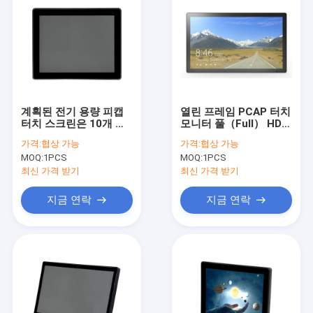
계획된 전기 용량 피캡
열린 프레임 PCAP 터치
터치 스크린은 10개 핵
모니터 풀（Full） HD
심 다중 터치 스크린을
스크린 순수한 비행기
가격:
협상 가능
가격:
협상 가능
모니터링합니다
터치 패널
MOQ:
1PCS
MOQ:
1PCS
최신 가격 받기
최신 가격 받기
지금 연락
지금 연락
홈
제품 소개
회사 소개