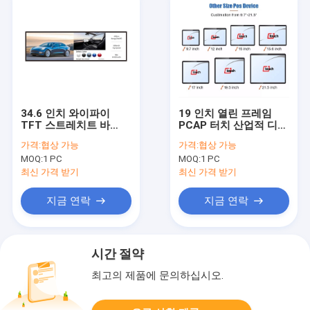
34.6 인치 와이파이
19 인치 열린 프레임
TFT 스트레치트 바
PCAP 터치 산업적 디스
LCD 디스플레이 대륙붕
플레이 전기 용량 터치
가격:
협상 가능
가격:
협상 가능
바깥변두리 스트레치트
스크린 모니터
MOQ:
1 PC
MOQ:
1 PC
바 LCD 스크린
최신 가격 받기
최신 가격 받기
지금 연락
지금 연락
시간 절약
최고의 제품에 문의하십시오.