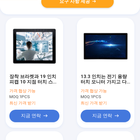
요구 사항 제공
장착 브라켓과 19 인치
13.3 인치는 전기 용량
피캡 10 지점 터치 스크
터치 모니터 가지고 다
린 모니터
닐 수 있는 LCD 스크린
가격:
협상 가능
가격:
협상 가능
다중 터치를 계획했습니
MOQ:
1PCS
MOQ:
1PCS
다
최신 가격 받기
최신 가격 받기
지금 연락
지금 연락