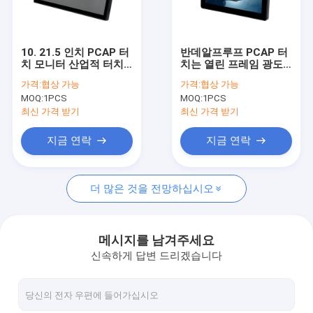
공장 투어
품질 관리
10. 21.5 인치 PCAP 터
반데알프루프 PCAP 터
치 모니터 산업적 터치
치는 열린 프레임 광도
연락처
스크린 모니터
로 8 인치를 모니터합니
가격:
협상 가능
가격:
협상 가능
다
MOQ:
1PCS
MOQ:
1PCS
뉴스
최신 가격 받기
최신 가격 받기
모든 케이스
지금 연락
지금 연락
더 많은 것을 전망하십시오
PCAP 터치 모니터
적외선 터치 모니터
메시지를 남겨주세요
신속하게 답변 드리겠습니다
아이오 터치 PC
PCAP 터치 스크린