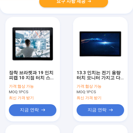
요구 사항 제공
장착 브라켓과 19 인치
13.3 인치는 전기 용량
피캡 10 지점 터치 스크
터치 모니터 가지고 다
린 모니터
닐 수 있는 LCD 스크린
가격:
협상 가능
가격:
협상 가능
다중 터치를 계획했습니
MOQ:
1PCS
MOQ:
1PCS
다
최신 가격 받기
최신 가격 받기
지금 연락
지금 연락