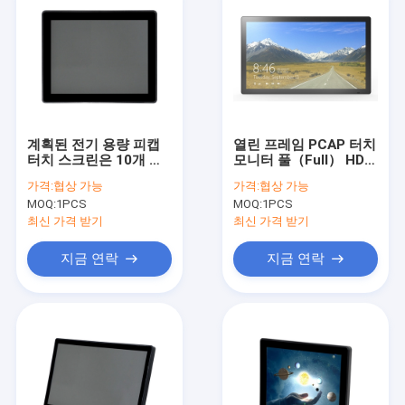
계획된 전기 용량 피캡
열린 프레임 PCAP 터치
터치 스크린은 10개 핵
모니터 풀（Full） HD
심 다중 터치 스크린을
스크린 순수한 비행기
가격:
협상 가능
가격:
협상 가능
모니터링합니다
터치 패널
MOQ:
1PCS
MOQ:
1PCS
최신 가격 받기
최신 가격 받기
지금 연락
지금 연락
홈
제품 소개
회사 소개