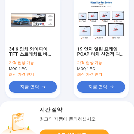
34.6 인치 와이파이
19 인치 열린 프레임
TFT 스트레치트 바
PCAP 터치 산업적 디스
LCD 디스플레이 대륙붕
플레이 전기 용량 터치
가격:
협상 가능
가격:
협상 가능
바깥변두리 스트레치트
스크린 모니터
MOQ:
1 PC
MOQ:
1 PC
바 LCD 스크린
최신 가격 받기
최신 가격 받기
지금 연락
지금 연락
시간 절약
최고의 제품에 문의하십시오.