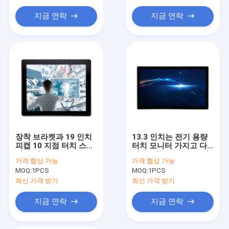
스트레치 바 LCD 디스플레이
지금 연락
지금 연락
교육용 대화형 화이트보드
터치스크린 스마트 미러
장착 브라켓과 19 인치
13.3 인치는 전기 용량
피캡 10 지점 터치 스크
터치 모니터 가지고 다
린 모니터
닐 수 있는 LCD 스크린
가격:
협상 가능
가격:
협상 가능
다중 터치를 계획했습니
MOQ:
1PCS
MOQ:
1PCS
다
최신 가격 받기
최신 가격 받기
지금 연락
지금 연락