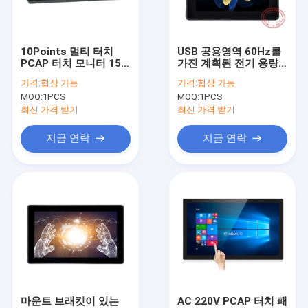
공장 투어
품질 관리
10Points 멀티 터치
USB 공용영역 60Hz를
PCAP 터치 모니터 15.6
가진 계획된 전기 용량
연락처
인치 응답 시간 8MS
10개 점 다 터치스크린
가격:
협상 가능
가격:
협상 가능
MOQ:
1PCS
MOQ:
1PCS
뉴스
최신 가격 받기
최신 가격 받기
모든 케이스
지금 연락
지금 연락
PCAP 터치 모니터
적외선 터치 모니터
아이오 터치 PC
PCAP 터치 스크린
마운트 브래킷이 있는
AC 220V PCAP 터치 패