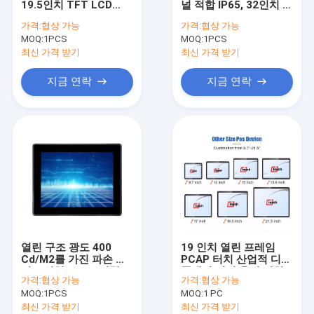
19.5인치 TFT LCD
널 적합 IP65, 32인치 예
적외선 터치 스크린
PCAP 터치 모니터 화면
상 전기 용량 터치 스크
가격:
협상 가능
가격:
협상 가능
린 모니터
MOQ:
산업용 디스플레이 모니터
1PCS
MOQ:
1PCS
최신 가격 받기
최신 가격 받기
SAW 터치 모니터
지금 연락
지금 연락
PCAP 터치 포일
옥외 LCD 광고 전시
터치 스크린 교육 보드
TFT LCD 패널
표면 음파 터치 스크린
열린 구조 광도 400
19 인치 열린 프레임
저항막식 터치스크린
Cd/M2를 가진 파손 방
PCAP 터치 산업적 디스
지 8 인치 PCAP 터치 모
플레이 전기 용량 터치
가격:
협상 가능
가격:
협상 가능
니터
스크린 모니터
커브드 터치 스크린 모니터
MOQ:
1PCS
MOQ:
1 PC
최신 가격 받기
최신 가격 받기