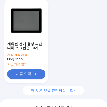
계획된 전기 용량 피캡
터치 스크린은 10개 핵
심 다중 터치 스크린을
가격:
협상 가능
모니터링합니다
MOQ:
1PCS
최신 가격 받기
지금 연락
더 많은 것을 전망하십시오