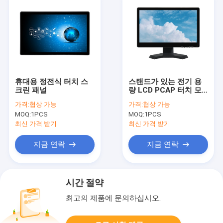
휴대용 정전식 터치 스
스탠드가 있는 전기 용
크린 패널
량 LCD PCAP 터치 모
니터 15.6 인치 데스크
가격:
협상 가능
가격:
협상 가능
탑 50-60 Hz
MOQ:
1PCS
MOQ:
1PCS
최신 가격 받기
최신 가격 받기
지금 연락
지금 연락
시간 절약
최고의 제품에 문의하십시오.