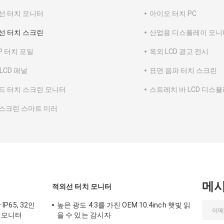
선 터치 모니터
아이오 터치 PC
선 터치 스크린
산업용 디스플레이 모니
P 터치 포일
옥외 LCD 광고 전시
 LCD 패널
표면 음파 터치 스크린
드 터치 스크린 모니터
스트레치 바 LCD 디스
스크린 스마트 미러
메
적외선 터치 모니터
IP65, 32인
높은 광도 4:3를 가진 OEM 10.4inch 햇빛 읽
린 모니터
을 수 있는 감시자