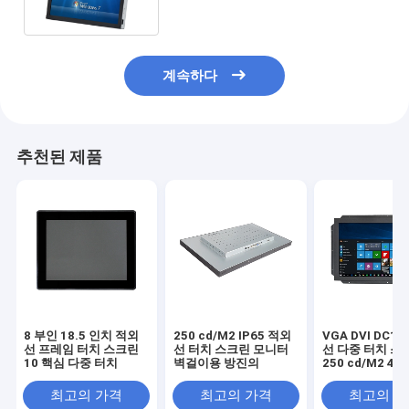
계속하다
추천된 제품
8 부인 18.5 인치 적외
250 cd/M2 IP65 적외
VGA DVI DC1
선 프레임 터치 스크린
선 터치 스크린 모니터
선 다중 터치 스
10 핵심 다중 터치
벽걸이용 방진의
250 cd/M2 4 
치
최고의 가격
최고의 가격
최고의 