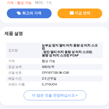
가격：협상 가능
MOQ：1개
최고의 가격
지금 연락
제품 설명
눈부심 방지 멀티 터치 용량 성 터치 스크
린
강조점
,
,
방진 멀티 터치 용량 성 터치 스크린
용량 성 터치 스크린 PCAP
가격
협상 가능
공급 능력
500개/주
모델 번호
CPI101T00-3K-C00
배달 시간
2-5 근무일
브랜드 이름
CJTOUCH
더 많은 것을 전망하십시오