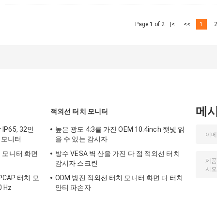
Page 1 of 2
|<
<<
1
메
적외선 터치 모니터
IP65, 32인
높은 광도 4:3를 가진 OEM 10.4inch 햇빛 읽
린 모니터
을 수 있는 감시자
터치 모니터 화면
방수 VESA 벽 산을 가진 다 점 적외선 터치
감시자 스크린
PCAP 터치 모
ODM 방진 적외선 터치 모니터 화면 다 터치
 Hz
안티 파손자