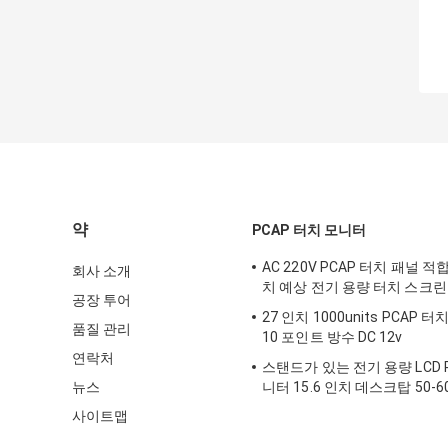
약
PCAP 터치 모니터
AC 220V PCAP 터치 패널 적합 
회사 소개
치 예상 전기 용량 터치 스크
공장 투어
27 인치 1000units PCAP 
품질 관리
10 포인트 방수 DC 12v
연락처
스탠드가 있는 전기 용량 LCD 
뉴스
니터 15.6 인치 데스크탑 50-60
사이트맵