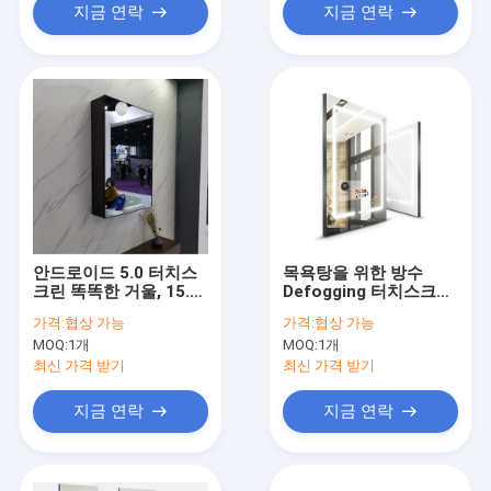
지금 연락
지금 연락
안드로이드 5.0 터치스
목욕탕을 위한 방수
크린 똑똑한 거울, 15.6
Defogging 터치스크린
인치 상호 작용하는 목
똑똑한 거울 21.5inch
가격:
협상 가능
가격:
협상 가능
욕탕 거울
MOQ:
1개
MOQ:
1개
최신 가격 받기
최신 가격 받기
지금 연락
지금 연락