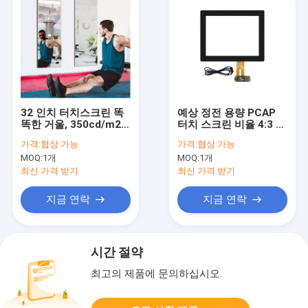
32 인치 터치스크린 똑
예상 정전 용량 PCAP
똑한 거울, 350cd/m2
터치 스크린 비율 4:3 정
상호 작용하는 가정 체
사각형 12.1인치
가격:
협상 가능
가격:
협상 가능
육관 거울
MOQ:
1개
MOQ:
1개
최신 가격 받기
최신 가격 받기
지금 연락
지금 연락
시간 절약
최고의 제품에 문의하십시오.